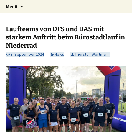
Zum
Suche
DFS Betriebssportverein e.V.
Menü
Inhalt
nach:
springen
Laufteams von DFS und DAS mit
starkem Auftritt beim Bürostadtlauf in
Niederrad
3. September 2024
News
Thorsten Wortmann