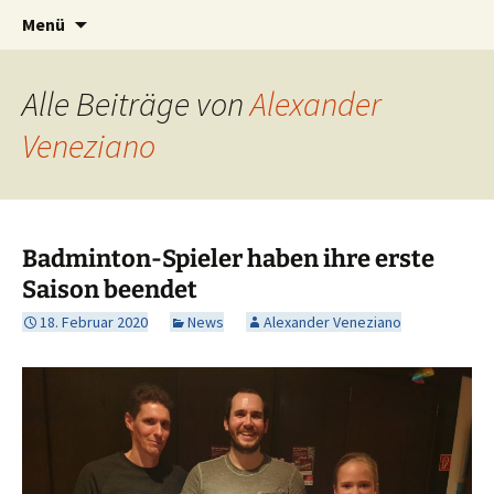
Zum
Suche
DFS Betriebssportverein e.V.
Menü
Inhalt
nach:
springen
Alle Beiträge von
Alexander
Veneziano
Badminton-Spieler haben ihre erste
Saison beendet
18. Februar 2020
News
Alexander Veneziano