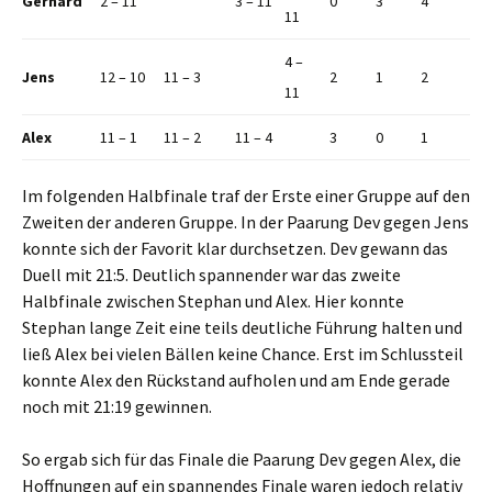
Gerhard
2 – 11
3 – 11
0
3
4
11
4 –
Jens
12 – 10
11 – 3
2
1
2
11
Alex
11 – 1
11 – 2
11 – 4
3
0
1
Im folgenden Halbfinale traf der Erste einer Gruppe auf den
Zweiten der anderen Gruppe. In der Paarung Dev gegen Jens
konnte sich der Favorit klar durchsetzen. Dev gewann das
Duell mit 21:5. Deutlich spannender war das zweite
Halbfinale zwischen Stephan und Alex. Hier konnte
Stephan lange Zeit eine teils deutliche Führung halten und
ließ Alex bei vielen Bällen keine Chance. Erst im Schlussteil
konnte Alex den Rückstand aufholen und am Ende gerade
noch mit 21:19 gewinnen.
So ergab sich für das Finale die Paarung Dev gegen Alex, die
Hoffnungen auf ein spannendes Finale waren jedoch relativ