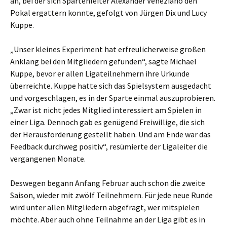
an, bei der sich Spartenleiter Alexander Veneziano den
Pokal ergattern konnte, gefolgt von Jürgen Dix und Lucy
Kuppe.
„Unser kleines Experiment hat erfreulicherweise großen
Anklang bei den Mitgliedern gefunden“, sagte Michael
Kuppe, bevor er allen Ligateilnehmern ihre Urkunde
überreichte. Kuppe hatte sich das Spielsystem ausgedacht
und vorgeschlagen, es in der Sparte einmal auszuprobieren.
„Zwar ist nicht jedes Mitglied interessiert am Spielen in
einer Liga. Dennoch gab es genügend Freiwillige, die sich
der Herausforderung gestellt haben. Und am Ende war das
Feedback durchweg positiv“, resümierte der Ligaleiter die
vergangenen Monate.
Deswegen begann Anfang Februar auch schon die zweite
Saison, wieder mit zwölf Teilnehmern. Für jede neue Runde
wird unter allen Mitgliedern abgefragt, wer mitspielen
möchte. Aber auch ohne Teilnahme an der Liga gibt es in