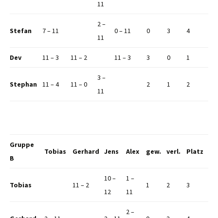
11
2 –
Stefan
7 – 11
0 – 11
0
3
4
11
Dev
11 – 3
11 – 2
11 – 3
3
0
1
3 –
Stephan
11 – 4
11 – 0
2
1
2
11
Gruppe
Tobias
Gerhard
Jens
Alex
gew.
verl.
Platz
B
10 –
1 –
Tobias
11 – 2
1
2
3
12
11
2 –